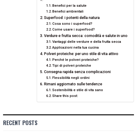
O
O
O
O
O
T
O
R
D
Benefici per la salute
Benefici ambientali
N
N
N
N
N
T
O
E
I
Superfood: i potenti della natura
E
K
S
N
Cosa sono i superfood?
Come usare i superfood?
R
T
Verdure e frutta secca: comodità e salute in uno
Vantaggi delle verdure e della frutta secca
)
Applicazioni nella tua cucina
Polveri proteiche: per uno stile di vita attivo
Perché le polveri proteiche?
Tipi di polveri proteiche
Consegna rapida senza complicazioni
Flessibilità negli ordini
Rimani aggiornato sulle tendenze
Sostenibilità e stile di vita sano
Share this post:
RECENT POSTS