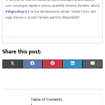
con consegna rapida e senza quantità minima d’ordine, allora
Vehgroshop.it
è la tua destinazione ideale. Visita il loro sito
oggi stesso e scopri l’ampia gamma disponibile!
Share this post:
S
S
S
S
S
X
F
P
L
E
H
H
H
H
H
(
A
I
I
M
A
A
A
A
A
T
C
N
N
A
R
R
R
R
R
W
E
T
K
I
E
E
E
E
E
I
B
E
E
L
Table of Contents