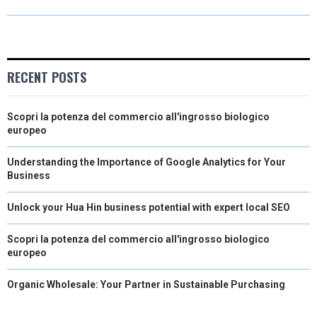
R
R
R
R
R
W
E
T
K
I
E
E
E
E
E
I
B
E
E
L
O
O
O
O
O
T
O
R
D
RECENT POSTS
N
N
N
N
N
T
O
E
I
Scopri la potenza del commercio all'ingrosso biologico
E
K
S
N
europeo
R
T
Understanding the Importance of Google Analytics for Your
)
Business
Unlock your Hua Hin business potential with expert local SEO
Scopri la potenza del commercio all'ingrosso biologico
europeo
Organic Wholesale: Your Partner in Sustainable Purchasing