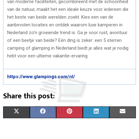
van moderne faciliteiten, gecombineerd met de schoonheid
van de natuur, maakt het een ideale keuze voor iedereen die
het beste van beide werelden zoekt. Kies een van de
aanbevolen locaties en ontdek waarom luxe kamperen in
Nederland zo’n groeiende trend is. Ga je voor rust, avontuur
of een beetje van beide? Eén ding is zeker: een 5 sterren
camping of glamping in Nederland biedt je alles wat je nodig
hebt voor een ultieme vakantie-ervaring.
https://www.glampings.com/nl/
Share this post:
S
S
S
S
S
X
F
P
L
E
H
H
H
H
H
(
A
I
I
M
A
A
A
A
A
T
C
N
N
A